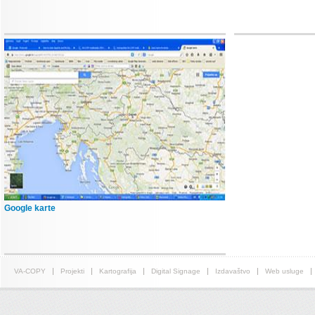
Google karte
VA-COPY
Projekti
Kartografija
Digital Signage
Izdavaštvo
Web usluge